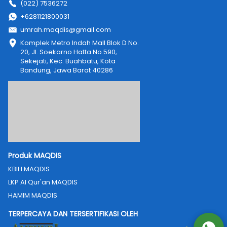
(022) 7536272
+6281121800031
umrah.maqdis@gmail.com
Komplek Metro Indah Mall Blok D No. 
20, Jl. Soekarno Hatta No.590, 
Sekejati, Kec. Buahbatu, Kota 
Bandung, Jawa Barat 40286
Produk MAQDIS
KBIH MAQDIS
LKP Al Qur'an MAQDIS
HAMIM MAQDIS
TERPERCAYA DAN TERSERTIFIKASI OLEH