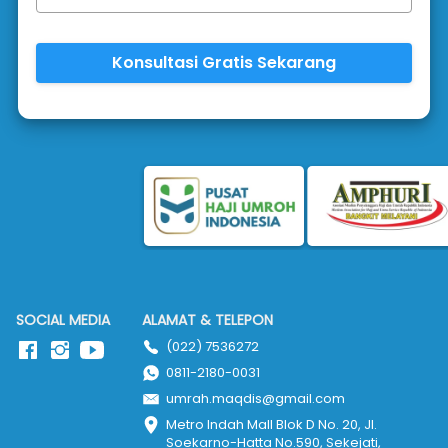
Konsultasi Gratis Sekarang
`
SOCIAL MEDIA
ALAMAT & TELEPON
(022) 7536272
0811-2180-0031
umrah.maqdis@gmail.com
Metro Indah Mall Blok D No. 20, Jl. 
Soekarno-Hatta No.590, Sekejati, 