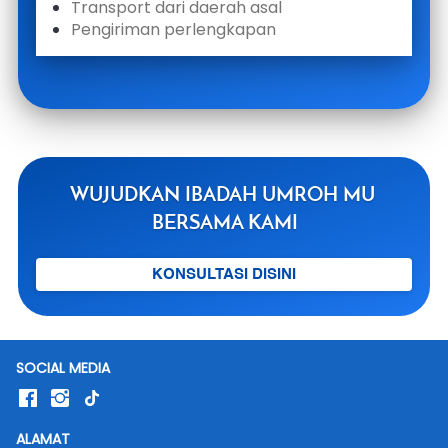
Transport dari daerah asal 
Pengiriman perlengkapan 
WUJUDKAN IBADAH UMROH MU 
BERSAMA KAMI
`
KONSULTASI DISINI
SOCIAL MEDIA
ALAMAT