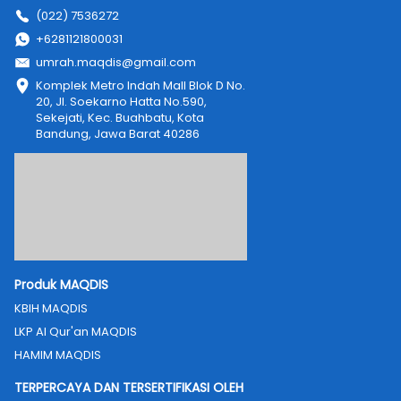
(022) 7536272
+6281121800031
umrah.maqdis@gmail.com
Komplek Metro Indah Mall Blok D No. 
20, Jl. Soekarno Hatta No.590, 
Sekejati, Kec. Buahbatu, Kota 
Bandung, Jawa Barat 40286
Produk MAQDIS
KBIH MAQDIS
LKP Al Qur'an MAQDIS
HAMIM MAQDIS
TERPERCAYA DAN TERSERTIFIKASI OLEH