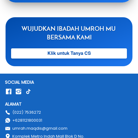
WUJUDKAN IBADAH UMROH MU 
BERSAMA KAMI
`
Klik untuk Tanya CS
SOCIAL MEDIA
ALAMAT
(022) 7536272
+6281121800031
umrah.maqdis@gmail.com
Komplek Metro Indah Mall Blok D No. 