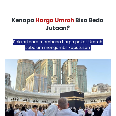
Kenapa 
Harga Umroh
 Bisa Beda 
Jutaan?
Pelajari cara membaca harga paket Umroh 
sebelum mengambil keputusan 