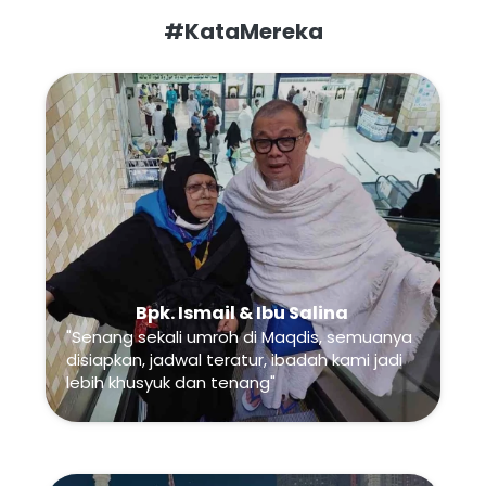
#KataMereka
Bpk. Ismail & Ibu Salina
"Senang sekali umroh di Maqdis, semuanya 
disiapkan, jadwal teratur, ibadah kami jadi 
lebih khusyuk dan tenang"