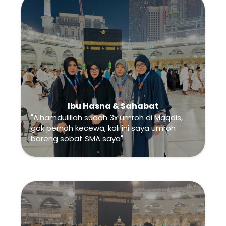
Ibu Hasna & Sahabat
"Alhamdulillah sudah 3x umroh di Maqdis, 
gak pernah kecewa, kali ini saya umroh 
bareng sobat SMA saya"