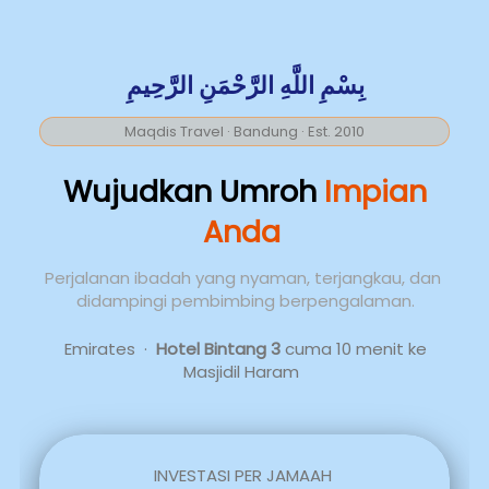
 بِسْمِ اللَّهِ الرَّحْمَنِ الرَّحِيمِ 
`
Maqdis Travel · Bandung · Est. 2010
 Wujudkan 
Umroh 
Impian
Anda
Perjalanan ibadah yang nyaman, terjangkau, dan 
didampingi pembimbing berpengalaman.
 Emirates  ·  
Hotel Bintang 3 
cuma
10 menit ke 
Masjidil Haram  
INVESTASI PER JAMAAH 