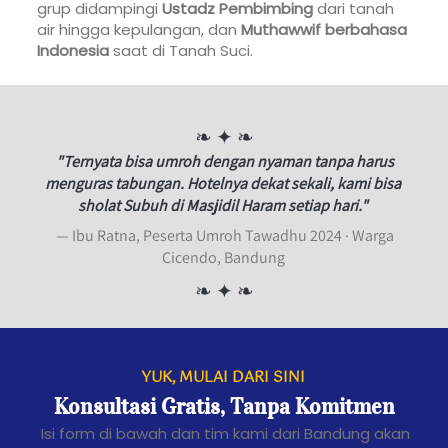
grup didampingi 
Ustadz Pembimbing
 dari tanah 
air hingga kepulangan, dan 
Muthawwif berbahasa 
Indonesia
 saat di Tanah Suci. 
 ❧ ✦ ❧ 
"Ternyata bisa umroh dengan nyaman tanpa harus 
menguras tabungan. Hotelnya dekat sekali, kami bisa 
sholat Subuh di Masjidil Haram setiap hari."
— Ibu Ratna, Peserta Umroh Tawadhu 2024 · Warga 
Cicendo, Bandung 
 ❧ ✦ ❧ 
YUK, MULAI DARI SINI 
Konsultasi Gratis, Tanpa Komitmen
 Isi form di bawah dan tim kami dari Bandung akan 