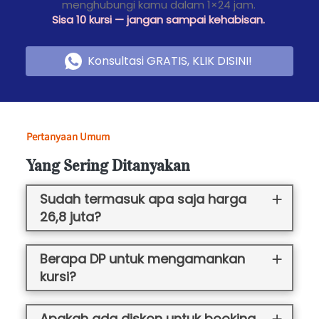
menghubungi kamu dalam 1×24 jam. 
Sisa 10 kursi — jangan sampai kehabisan.
Konsultasi GRATIS, KLIK DISINI!
`
Pertanyaan Umum
Yang Sering Ditanyakan
Sudah termasuk apa saja harga
26,8 juta?
Berapa DP untuk mengamankan
kursi?
Apakah ada diskon untuk booking