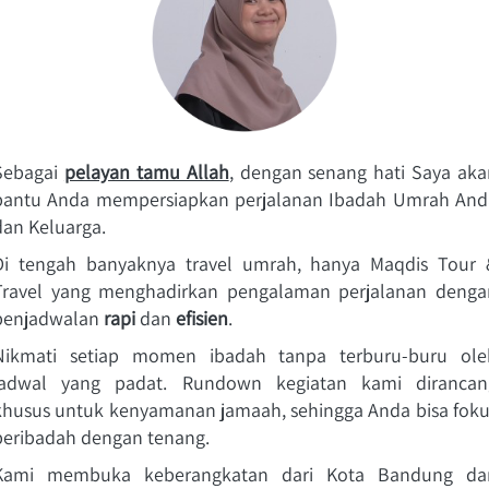
Sebagai 
pelayan tamu Allah
, dengan senang hati Saya aka
bantu Anda mempersiapkan perjalanan Ibadah Umrah Anda
dan Keluarga. 
Di tengah banyaknya travel umrah, hanya Maqdis Tour &
Travel yang menghadirkan pengalaman perjalanan dengan
penjadwalan 
rapi
 dan 
efisien
. 
Nikmati setiap momen ibadah tanpa terburu-buru oleh
jadwal yang padat. Rundown kegiatan kami dirancang
khusus untuk kenyamanan jamaah, sehingga Anda bisa fokus
beribadah dengan tenang. 
Kami membuka keberangkatan dari Kota Bandung dan