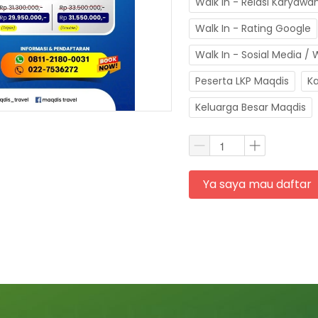
Walk In - Relasi Karyawa
Walk In - Rating Google
Walk In - Sosial Media /
Peserta LKP Maqdis
K
Keluarga Besar Maqdis
Ya saya mau daftar
`