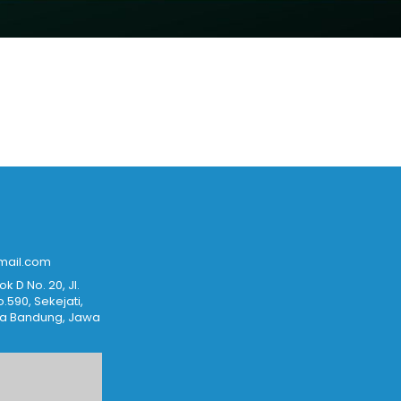
mail.com
k D No. 20, Jl. 
590, Sekejati, 
ta Bandung, Jawa 