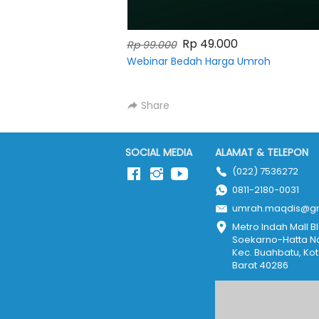
Rp 49.000
Rp 99.000
Webinar Bedah Harga Umroh
Share
SOCIAL MEDIA
ALAMAT & TELEPON
(022) 7536272
0811-2180-0031
umrah.maqdis@g
Metro Indah Mall Blo
Soekarno-Hatta No.
Kec. Buahbatu, Ko
Barat 40286