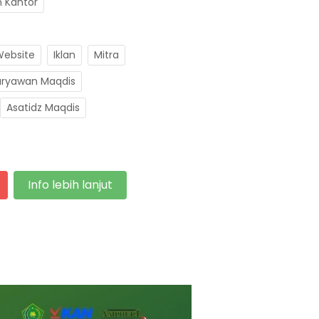
n Kantor
 Website
Iklan
Mitra
aryawan Maqdis
Asatidz Maqdis
Info lebih lanjut
`